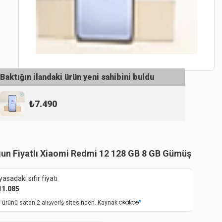
Baktığın ilandaki ürün yeni sahibini buldu
₺
7.490
un Fiyatlı Xiaomi Redmi 12 128 GB 8 GB Gümüş
yasadaki sıfır fiyatı
11.085
 ürünü satan 2 alışveriş sitesinden. Kaynak