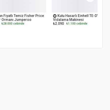
ET
OUTLET
n Fiyatlı Temiz Fisher Price
Kutu Hasarlı Einhell TE-DY 18 Li
 Ormanı Jumperoo
Vidalama Makinesi
₺2.090
₺28.000 cebinde
₺1.100 cebinde