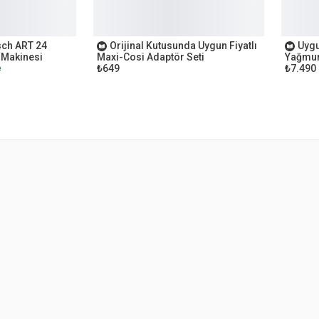
OUTLET
OUTL
sch ART 24
Orijinal Kutusunda Uygun Fiyatlı
Uygu
 Makinesi
Maxi-Cosi Adaptör Seti
Yağmur
₺649
₺7.490
e