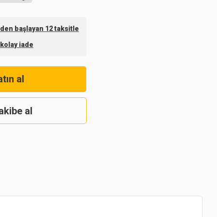
den başlayan 12 taksitle
 kolay iade
tın al
akibe al