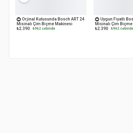
OUTLET
OUTLET
Orjinal Kutusunda Bosch ART 24
Uygun Fiyatlı Bo
Misinalı Çim Biçme Makinesi
Misinalı Çim Biçme
₺2.390
₺2.390
₺962 cebinde
₺962 cebind