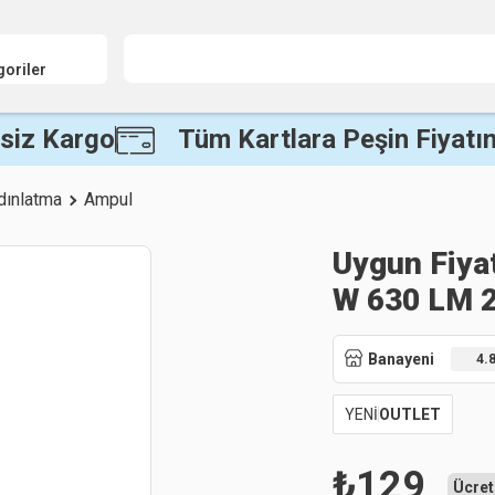
goriler
siz Kargo
Tüm Kartlara Peşin Fiyatın
ydınlatma
Ampul
Uygun Fiyat
W 630 LM 2
Banayeni
4.
YENİ
OUTLET
₺
129
Ücret