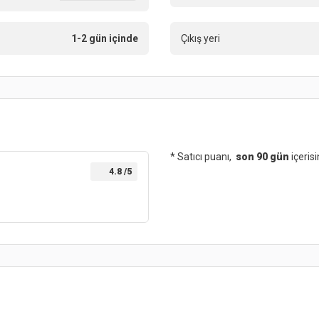
1-2 gün içinde
Çıkış yeri
* Satıcı puanı,
son 90 gün
içeris
4.8
/5