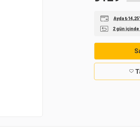
Ayda ₺14,25'
2 gün içinde
Sa
T