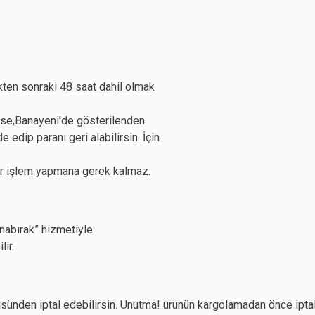
kten sonraki 48 saat dahil olmak
ilse,Banayeni'de gösterilenden
edip paranı geri alabilirsin. İçin
ir işlem yapmana gerek kalmaz.
anabırak” hizmetiyle
lir.
sünden iptal edebilirsin. Unutma! ürünün kargolamadan önce ipta