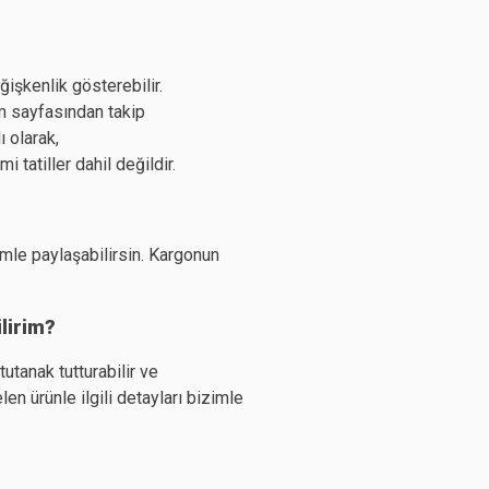
işkenlik gösterebilir.
m sayfasından takip
 olarak,
 tatiller dahil değildir.
imle paylaşabilirsin. Kargonun
ilirim?
tutanak tutturabilir ve
en ürünle ilgili detayları bizimle