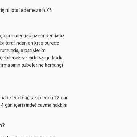
rişini iptal edemezsin. 🙄
rişlerim menüsü üzerinden iade
ibi tarafından en kısa sürede
urumunda, siparişlerim
eçebilecek ve iade kargo kodu
 firmasının şubelerine herhangi
 iade edebilir; takip eden 12 gün
14 gün içerisinde) cayma hakkını
m?