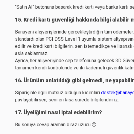
“Satın Al” butonuna basarak kredi kartı veya banka kartı s
15. Kredi kartı güvenliği hakkında bilgi alabilir
Banayeni alışverişlerinde gerçekleştirdiğin tüm ödemeler
standardı olan PCI DSS Level 1 uyumlu sistem altyapısın
edilir ve kredi kartı bilgilerin, sen istemedikçe ve lisans
asla saklanmaz.
Ayrıca, her alışverişinde cep telefonuna gelecek 3D Güvenl
tamamen kendi kontrolünde ve iki kademeli güvenlik katma
16. Ürünüm anlatıldığı gibi gelmedi, ne yapabili
Siparişinle ilgili mutsuz olduğun kısımları
destek@banaye
paylaşabilirsen, seni en kısa sürede bilgilendiririz.
17. Üyeliğimi nasıl iptal edebilirim?
Bu soruya cevap araman biraz üzücü.😞