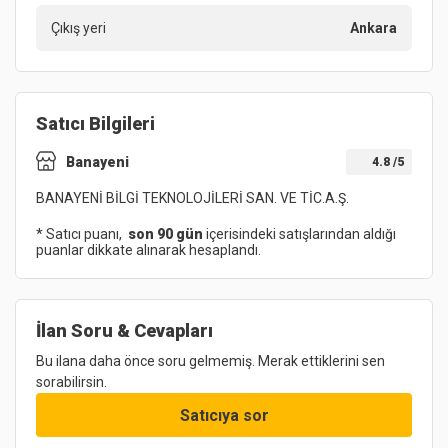
Çıkış yeri
Ankara
Satıcı Bilgileri
Banayeni
4.8
/5
BANAYENİ BİLGİ TEKNOLOJİLERİ SAN. VE TİC.A.Ş.
* Satıcı puanı,
son 90 gün
içerisindeki satışlarından aldığı
puanlar dikkate alınarak hesaplandı.
İlan Soru & Cevapları
Bu ilana daha önce soru gelmemiş. Merak ettiklerini sen
sorabilirsin.
Satıcıya sor