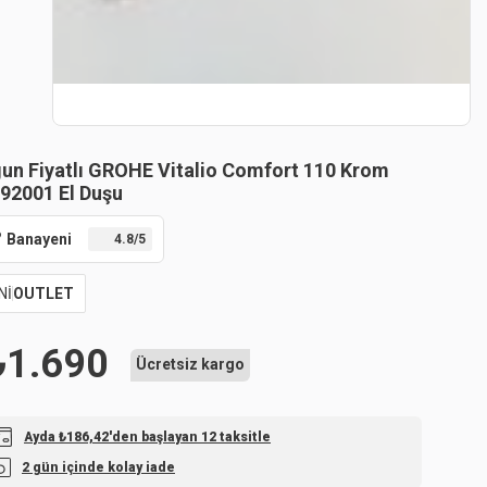
un Fiyatlı GROHE Vitalio Comfort 110 Krom
92001 El Duşu
Banayeni
4.8
/5
Nİ
OUTLET
₺
1.690
Ücretsiz kargo
Ayda ₺186,42'den başlayan 12 taksitle
2 gün içinde kolay iade