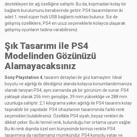
destekleyen bir ağ özelliğine sahiptir. Bu da, kopmadan kolay bir
bağlantı kurulumunu beraberinde getirir. PS4 tasarımlarının iki
adet 1. nesil süper hızlı USB bağlantı noktası bulunur. Siz de
gelişmiş özelliklere, PS4 en ucuz seçeneklerle kolayca ulaşarak
gelişmiş oyunların tadına varabilirsiniz.
Şık Tasarımı ile PS4
Modelinden Gözünüzü
Alamayacaksınız
Sony Playstation 4
, tasarım detayları ile göz kamaştırır. İdeal
boyutu ve ağırlığı ile dilediğiniz alanda kolayca konumlandırmanıza
olanak tanıyan PS4, aynı zamanda şık bir görünüm de sunar. PS4
yaklaşık olarak 256 mm genişliğe, 39 mm yüksekliğe ve 288 mm
uzunluğa sahiptir. 2,1 kilograma yakın ağırlığı ile PS4 tasarımı kolay
taşınabilir bir yapıdadır. PS4 cihazlarının tasarımında farklı renk
seçenekleri bulabilirsiniz. Özellikle PS4 siyah, beyaz renkleri ile
dikkat çeker. Bu iki temel renk, bulunduğu her ortama uyum sağlar.
Bu iki renk dışında özel seri bünyesinde kırmızı renkte PS4
tasarımına da rastlamanız mümkündür. PS4 konsolu yatay ve