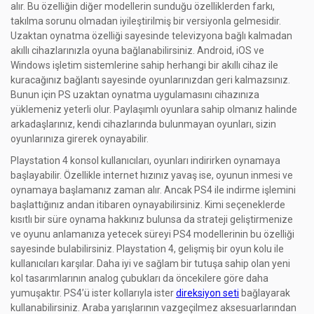
alır. Bu özelliğin diğer modellerin sunduğu özelliklerden farkı,
takılma sorunu olmadan iyileştirilmiş bir versiyonla gelmesidir.
Uzaktan oynatma özelliği sayesinde televizyona bağlı kalmadan
akıllı cihazlarınızla oyuna bağlanabilirsiniz. Android, iOS ve
Windows işletim sistemlerine sahip herhangi bir akıllı cihaz ile
kuracağınız bağlantı sayesinde oyunlarınızdan geri kalmazsınız.
Bunun için PS uzaktan oynatma uygulamasını cihazınıza
yüklemeniz yeterli olur. Paylaşımlı oyunlara sahip olmanız halinde
arkadaşlarınız, kendi cihazlarında bulunmayan oyunları, sizin
oyunlarınıza girerek oynayabilir.
Playstation 4 konsol kullanıcıları, oyunları indirirken oynamaya
başlayabilir. Özellikle internet hızınız yavaş ise, oyunun inmesi ve
oynamaya başlamanız zaman alır. Ancak PS4 ile indirme işlemini
başlattığınız andan itibaren oynayabilirsiniz. Kimi seçeneklerde
kısıtlı bir süre oynama hakkınız bulunsa da strateji geliştirmenize
ve oyunu anlamanıza yetecek süreyi PS4 modellerinin bu özelliği
sayesinde bulabilirsiniz. Playstation 4, gelişmiş bir oyun kolu ile
kullanıcıları karşılar. Daha iyi ve sağlam bir tutuşa sahip olan yeni
kol tasarımlarının analog çubukları da öncekilere göre daha
yumuşaktır. PS4’ü ister kollarıyla ister
direksiyon seti
bağlayarak
kullanabilirsiniz. Araba yarışlarının vazgeçilmez aksesuarlarından