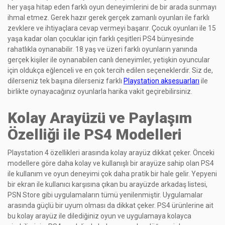
her yaşa hitap eden farklı oyun deneyimlerini de bir arada sunmayı
ihmal etmez. Gerek hazır gerek gerçek zamanlı oyunları ile farklı
zevklere ve ihtiyaçlara cevap vermeyi başarır. Çocuk oyunları ile 15
yaşa kadar olan çocuklar için farklı çeşitleri PS4 bünyesinde
rahatlıkla oynanabilir. 18 yaş ve üzeri farklı oyunların yanında
gerçek kişiler ile oynanabilen canlı deneyimler, yetişkin oyuncular
için oldukça eğlenceli ve en çok tercih edilen seçeneklerdir. Siz de,
dilerseniz tek başına dilerseniz farklı
Playstation aksesuarları
ile
birlikte oynayacağınız oyunlarla harika vakit geçirebilirsiniz.
Kolay Arayüzü ve Paylaşım
Özelliği ile PS4 Modelleri
Playstation 4 özellikleri arasında kolay arayüz dikkat çeker. Önceki
modellere göre daha kolay ve kullanışlı bir arayüze sahip olan PS4
ile kullanım ve oyun deneyimi çok daha pratik bir hale gelir. Yepyeni
bir ekran ile kullanıcı karşısına çıkan bu arayüzde arkadaş listesi,
PSN Store gibi uygulamaların tümü yenilenmiştir. Uygulamalar
arasında güçlü bir uyum olması da dikkat çeker. PS4 ürünlerine ait
bu kolay arayüz ile dilediğiniz oyun ve uygulamaya kolayca