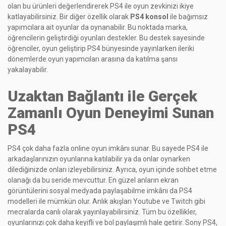
olan bu ürünleri değerlendirerek PS4 ile oyun zevkinizi ikiye
katlayabilirsiniz. Bir diğer özellik olarak
PS4 konsol
ile bağımsız
yapımcılara ait oyunlar da oynanabilir. Bu noktada marka,
öğrencilerin geliştirdiği oyunları destekler. Bu destek sayesinde
öğrenciler, oyun geliştirip PS4 bünyesinde yayınlarken ileriki
dönemlerde oyun yapımcıları arasına da katılma şansı
yakalayabilir.
Uzaktan Bağlantı ile Gerçek
Zamanlı Oyun Deneyimi Sunan
PS4
PS4 çok daha fazla online oyun imkânı sunar. Bu sayede PS4 ile
arkadaşlarınızın oyunlarına katılabilir ya da onlar oynarken
dilediğinizde onları izleyebilirsiniz. Ayrıca, oyun içinde sohbet etme
olanağı da bu seride mevcuttur. En güzel anların ekran
görüntülerini sosyal medyada paylaşabilme imkânı da PS4
modelleri ile mümkün olur. Anlık akışları Youtube ve Twitch gibi
mecralarda canlı olarak yayınlayabilirsiniz. Tüm bu özellikler,
oyunlarınızı çok daha keyifli ve bol paylaşımlı hale getirir. Sony PS4,