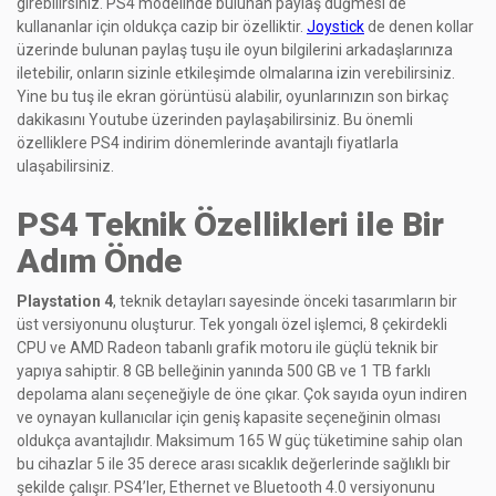
girebilirsiniz. PS4 modelinde bulunan paylaş düğmesi de
kullananlar için oldukça cazip bir özelliktir.
Joystick
de denen kollar
üzerinde bulunan paylaş tuşu ile oyun bilgilerini arkadaşlarınıza
iletebilir, onların sizinle etkileşimde olmalarına izin verebilirsiniz.
Yine bu tuş ile ekran görüntüsü alabilir, oyunlarınızın son birkaç
dakikasını Youtube üzerinden paylaşabilirsiniz. Bu önemli
özelliklere PS4 indirim dönemlerinde avantajlı fiyatlarla
ulaşabilirsiniz.
PS4 Teknik Özellikleri ile Bir
Adım Önde
Playstation 4
, teknik detayları sayesinde önceki tasarımların bir
üst versiyonunu oluşturur. Tek yongalı özel işlemci, 8 çekirdekli
CPU ve AMD Radeon tabanlı grafik motoru ile güçlü teknik bir
yapıya sahiptir. 8 GB belleğinin yanında 500 GB ve 1 TB farklı
depolama alanı seçeneğiyle de öne çıkar. Çok sayıda oyun indiren
ve oynayan kullanıcılar için geniş kapasite seçeneğinin olması
oldukça avantajlıdır. Maksimum 165 W güç tüketimine sahip olan
bu cihazlar 5 ile 35 derece arası sıcaklık değerlerinde sağlıklı bir
şekilde çalışır. PS4’ler, Ethernet ve Bluetooth 4.0 versiyonunu