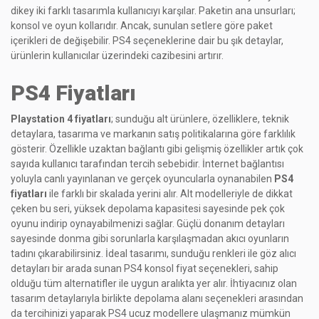
dikey iki farklı tasarımla kullanıcıyı karşılar. Paketin ana unsurları;
konsol ve oyun kollarıdır. Ancak, sunulan setlere göre paket
içerikleri de değişebilir. PS4 seçeneklerine dair bu şık detaylar,
ürünlerin kullanıcılar üzerindeki cazibesini artırır.
PS4 Fiyatları
Playstation 4 fiyatları
; sunduğu alt ürünlere, özelliklere, teknik
detaylara, tasarıma ve markanın satış politikalarına göre farklılık
gösterir. Özellikle uzaktan bağlantı gibi gelişmiş özellikler artık çok
sayıda kullanıcı tarafından tercih sebebidir. İnternet bağlantısı
yoluyla canlı yayınlanan ve gerçek oyuncularla oynanabilen
PS4
fiyatları
ile farklı bir skalada yerini alır. Alt modelleriyle de dikkat
çeken bu seri, yüksek depolama kapasitesi sayesinde pek çok
oyunu indirip oynayabilmenizi sağlar. Güçlü donanım detayları
sayesinde donma gibi sorunlarla karşılaşmadan akıcı oyunların
tadını çıkarabilirsiniz. İdeal tasarımı, sunduğu renkleri ile göz alıcı
detayları bir arada sunan PS4 konsol fiyat seçenekleri, sahip
olduğu tüm alternatifler ile uygun aralıkta yer alır. İhtiyacınız olan
tasarım detaylarıyla birlikte depolama alanı seçenekleri arasından
da tercihinizi yaparak PS4 ucuz modellere ulaşmanız mümkün