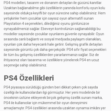
PS4 modelleri, tasarım ve donanım detayları ile gücünü kanıtlar.
Uzaktan bağlanabilme gibi özelliklerin yanında konforlu oyun kolu
sayesinde oldukça keyifli bir oyun sürecine sahip olabilirsiniz. Hem
yetişkinler hem çocuklar için sayısız oyun alternatifi sunan
Playstation 4 seçenekleri, dilediğiniz oyunu gönlünüzce
oynayabilmenizi sağlar. Ebeveyn kontrolünün sağlanabildiği bu
modeller sayesinde çocuklar oyunlarını güvenle oynayabilir. Oyun
sırasında canlı bağlantı ve sosyal medyada paylaşım olanakları,
oyunları çok daha heyecanlı hale getirir. Gelişmiş grafik detayları
sayesinde görüntü çok daha gerçekçidir. PS4 sıfır fiyat seçenekleri
ile tüm bu gelişmiş özelliklerden yararlanmanızı sağlar. Siz de
ihtiyacınız olan tasarıma ve özelliklere yönelerek PS4 en ucuz
seçeneğe sahip olabilirsiniz.
PS4 Özellikleri
PS4 piyasaya sürüldüğü günden beri dikkat çeken çok sayıda
özelliği ile kullanıcılardan ilgi görmüştür. Her yeni modelinde bir
öncekinin üstüne ekleyerek birçok gelişmiş özellik sunan marka,
PS4 ile kullanıcılar için mükemmel bir oyun deneyimini
amaçlamıştır. PS4 özellikleri arasında uzaktan oynama imkânı yer