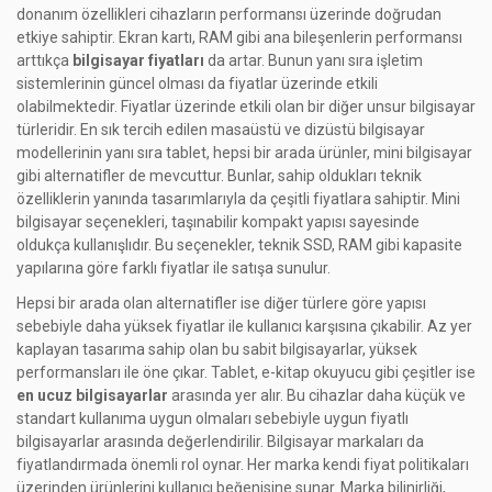
donanım özellikleri cihazların performansı üzerinde doğrudan
etkiye sahiptir. Ekran kartı, RAM gibi ana bileşenlerin performansı
arttıkça
bilgisayar fiyatları
da artar. Bunun yanı sıra işletim
sistemlerinin güncel olması da fiyatlar üzerinde etkili
olabilmektedir. Fiyatlar üzerinde etkili olan bir diğer unsur bilgisayar
türleridir. En sık tercih edilen masaüstü ve dizüstü bilgisayar
modellerinin yanı sıra tablet, hepsi bir arada ürünler, mini bilgisayar
gibi alternatifler de mevcuttur. Bunlar, sahip oldukları teknik
özelliklerin yanında tasarımlarıyla da çeşitli fiyatlara sahiptir. Mini
bilgisayar seçenekleri, taşınabilir kompakt yapısı sayesinde
oldukça kullanışlıdır. Bu seçenekler, teknik SSD, RAM gibi kapasite
yapılarına göre farklı fiyatlar ile satışa sunulur.
Hepsi bir arada olan alternatifler ise diğer türlere göre yapısı
sebebiyle daha yüksek fiyatlar ile kullanıcı karşısına çıkabilir. Az yer
kaplayan tasarıma sahip olan bu sabit bilgisayarlar, yüksek
performansları ile öne çıkar. Tablet, e-kitap okuyucu gibi çeşitler ise
en ucuz bilgisayarlar
arasında yer alır. Bu cihazlar daha küçük ve
standart kullanıma uygun olmaları sebebiyle uygun fiyatlı
bilgisayarlar arasında değerlendirilir. Bilgisayar markaları da
fiyatlandırmada önemli rol oynar. Her marka kendi fiyat politikaları
üzerinden ürünlerini kullanıcı beğenisine sunar. Marka bilinirliği,