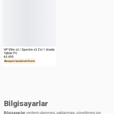
İKİNCİ EL
HP Elite x2 / Spectre x2 2’si 1 Arada
Tablet PC
₺5.400
Banayeni banabırak Ürünü
Bilgisayarlar
Bilgisayarlar
verilerin işlenmesi, saklanması, yönetilmesi için