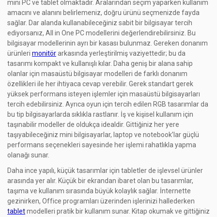
mini PC ve tablet olmaktadır. Aralarından seçim yaparken kullanım
amacını ve alanını belirlemeniz, doğru ürünü seçmenizde fayda
sağlar. Dar alanda kullanabileceğiniz sabit bir bilgisayar tercih
ediyorsanız, All in One PC modellerini değerlendirebilirsiniz. Bu
bilgisayar modellerinin ayrı bir kasası bulunmaz. Gereken donanım
ürünleri
monitör
arkasında yerleştirilmiş vaziyettedir; bu da
tasarımı kompakt ve kullanışlı kılar. Daha geniş bir alana sahip
olanlar için masaüstü bilgisayar modelleri de farklı donanım
özellikleri ile her ihtiyaca cevap verebilir. Gerek standart gerek
yüksek performans isteyen işlemler için masaüstü bilgisayarları
tercih edebilirsiniz. Ayrıca oyun için tercih edilen RGB tasarımlar da
bu tip bilgisayarlarda sıklıkla rastlanır. İş ve kişisel kullanım için
taşınabilir modeller de oldukça idealdir. Gittiğiniz her yere
taşıyabileceğiniz mini bilgisayarlar, laptop ve notebook’lar güçlü
performans seçenekleri sayesinde her işlemi rahatlıkla yapma
olanağı sunar.
Daha ince yapılı, küçük tasarımlar için tabletler de işlevsel ürünler
arasında yer alır. Küçük bir ekrandan ibaret olan bu tasarımlar,
taşıma ve kullanım sırasında büyük kolaylık sağlar. İnternette
gezinirken, Office programları üzerinden işlerinizi hallederken
tablet
modelleri pratik bir kullanım sunar. Kitap okumak ve gittiğiniz