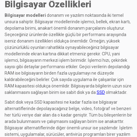
Bilgisayar Özellikleri
Bilgisayar modelleri
donanım ve yazılım noktasında iki temel
unsura sahiptir. Bilgisayar modellerinde işlemci, bellek, ekran kartı,
depolama birimi, anakart önemli donanım parçalarını oluşturur.
Seçeceğiniz ürünlerde özellikle güçlü bir performans arayışında
iseniz donanım özellikleri oldukça önemlidir. Örneğin; yüksek
çözünürlüklü oyunları rahatlıkla oynayabileceğiniz bilgisayar
modellerinde ekran kartına dikkat etmeniz gerekir. CPU, yani
işlemci, bilgisayarın merkezi işlem birimidir. İşlemci hızı, çekirdek
sayısı gibi detaylar performansı etkiler. Geçici verilerin depolandığı
RAM ise bilgisayarın birden fazla uygulamayı ne düzeyde
kaldırabileceğini belirler. Çok sayıda uygulama ile çalışanlar için
RAM kapasitesi oldukça önemlidir. Bilgisayarda bilgilerin uzun süre
saklanmasını sağlayan birim ise sabit disk ya da
SSD
olmaktadır.
Sabit disk veya SSD kapasitesi ne kadar fazla ise bilgisayar
alternatiflerinde depolayacağınız belge, video, fotoğraf ve benzeri
her türlü veriye dair alan da o kadar geniştir. Tüm bu bileşenlerin bir
arada bulunmasını ve çalışmasını sağlayan birim ise anakarttır.
Bilgisayar alternatiflerinde diğer önemli unsur ise yazılımdır. İşletim
sistemi, uygulamalar, sürücüler, antivirüs programları birer yazılım