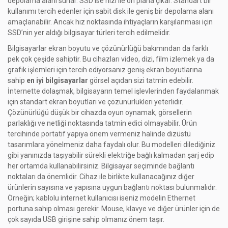
depolama alanı sunar. SSD ise hızı ile ön plana çıkar. Standart bir
kullanımı tercih edenler için sabit disk ile geniş bir depolama alanı
amaçlanabilir. Ancak hız noktasında ihtiyaçların karşılanması için
SSD’nin yer aldığı bilgisayar türleri tercih edilmelidir.
Bilgisayarlar ekran boyutu ve çözünürlüğü bakımından da farklı
pek çok çeşide sahiptir. Bu cihazları video, dizi, film izlemek ya da
grafik işlemleri için tercih ediyorsanız geniş ekran boyutlarına
sahip
en iyi bilgisayarlar
görsel açıdan sizi tatmin edebilir.
İnternette dolaşmak, bilgisayarın temel işlevlerinden faydalanmak
için standart ekran boyutları ve çözünürlükleri yeterlidir.
Çözünürlüğü düşük bir cihazda oyun oynamak, görsellerin
parlaklığı ve netliği noktasında tatmin edici olmayabilir. Ürün
tercihinde portatif yapıya önem vermeniz halinde dizüstü
tasarımlara yönelmeniz daha faydalı olur. Bu modelleri dilediğiniz
gibi yanınızda taşıyabilir sürekli elektriğe bağlı kalmadan şarj edip
her ortamda kullanabilirsiniz. Bilgisayar seçiminde bağlantı
noktaları da önemlidir. Cihaz ile birlikte kullanacağınız diğer
ürünlerin sayısına ve yapısına uygun bağlantı noktası bulunmalıdır.
Örneğin; kablolu internet kullanıcısı iseniz modelin Ethernet
portuna sahip olması gerekir. Mouse, klavye ve diğer ürünler için de
çok sayıda USB girişine sahip olmanız önem taşır.