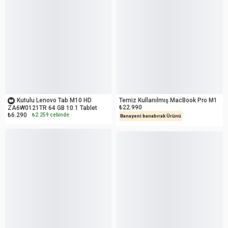
OUTLET
İKİNCİ EL
Kutulu Lenovo Tab M10 HD
Temiz Kullanılmış MacBook Pro M1
₺22.990
ZA6W0121TR 64 GB 10.1 Tablet
₺6.290
₺2.259 cebinde
Banayeni banabırak Ürünü