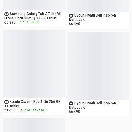
OUTLET
İKİNCİ EL
Samsung Galaxy Tab A7 Lite Wi-
Uygun Fiyatlı Dell Inspiron
Fi SM-T220 Gümüş 32 GB Tablet
Notebook
₺5.290
₺1.559 cebinde
₺6.490
OUTLET
İKİNCİ EL
Kutulu Xiaomi Pad 6 Gri 256 GB
Uygun Fiyatlı Dell Inspiron
11 Tablet
Notebook
₺17.900
₺27.638 cebinde
₺6.490