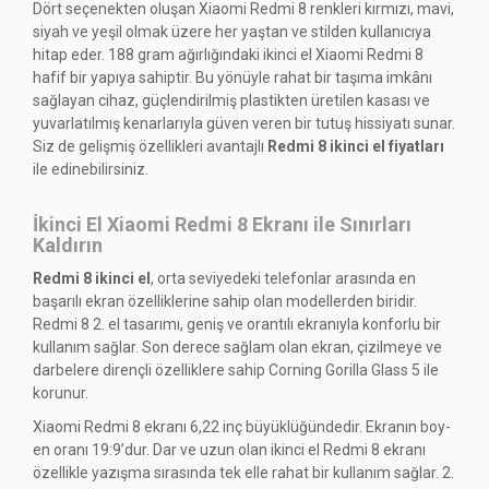
Dört seçenekten oluşan Xiaomi Redmi 8 renkleri kırmızı, mavi,
siyah ve yeşil olmak üzere her yaştan ve stilden kullanıcıya
hitap eder. 188 gram ağırlığındaki ikinci el Xiaomi Redmi 8
hafif bir yapıya sahiptir. Bu yönüyle rahat bir taşıma imkânı
sağlayan cihaz, güçlendirilmiş plastikten üretilen kasası ve
yuvarlatılmış kenarlarıyla güven veren bir tutuş hissiyatı sunar.
Siz de gelişmiş özellikleri avantajlı
Redmi 8 ikinci el fiyatları
ile edinebilirsiniz.
İkinci El Xiaomi Redmi 8 Ekranı ile Sınırları
Kaldırın
Redmi 8 ikinci el
, orta seviyedeki telefonlar arasında en
başarılı ekran özelliklerine sahip olan modellerden biridir.
Redmi 8 2. el tasarımı, geniş ve orantılı ekranıyla konforlu bir
kullanım sağlar. Son derece sağlam olan ekran, çizilmeye ve
darbelere dirençli özelliklere sahip Corning Gorilla Glass 5 ile
korunur.
Xiaomi Redmi 8 ekranı 6,22 inç büyüklüğündedir. Ekranın boy-
en oranı 19:9’dur. Dar ve uzun olan ikinci el Redmi 8 ekranı
özellikle yazışma sırasında tek elle rahat bir kullanım sağlar. 2.