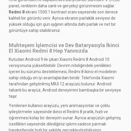
panel, renklerin daha canlı ve gerçekçi görünmesini sağlar.
Redmi 8
ekranı 1500:1 kontrast oranı sayesinde son derece
kaliteli bir görüntü verir. Ayrıca ekranın parlaklık seviyesi de
yüksek olduğu için gün ışığının altında dahi parlak ve net bir
görüntüye sahip olabilirsiniz.
Muhteşem İşlemcisi ve Dev Bataryasıyla İkinci
El Xiaomi Redmi 8 Hep Yanınızda
Kutudan Android 9 ile çıkan Xiaomi Redmi 8 Android 10
versiyonuna yükseltilebilir. Devrim niteliğindeki yenilikleri
içeren bu sürümü desteklemesi, Redmi 8 ikinci el modelinin
sahip olduğu en iyi avantajlardan biridir. Telefonda Xiaomi
tarafından geliştirilmiş MIUI 12 arayüzü bulunur. Android
tabanlı bu arayüz, Android deneyimini bambaşka bir seviyeye
taşır.
Yenilenen kullanıcı arayüzü, yeni animasyonlar ve çoklu
iyileştirmeler sayesinde ikinci el Redmi 8 pratik, hızlı ve
öğrenmesi kolay bir deneyim sunar. Ayrıca arayüzün gelişmiş
özellikleri sayesinde dilediğiniz işlemi sadece parmak
hareketleriyle hızlı bir şekilde gerçekleştirebilirsiniz.