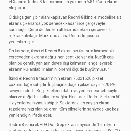
el Xiaomi Redmi 8 tasarımının ön yüzünün %81,4’ünü ekran
oluşturur.
Oldukça geniş bir alanı kaplayan Redmi 8 ikinci el modeline ait
ekran üç kenarda yok denecek kadar ince çerçeveyle
sarılmıştır. Çene de denilen alt kısımda ekran çerçevesi bir
miktar kalınlaşır. Marka, bu alana Redmi logosunu
yerleştirmiştir.
Ön kamera, ikinci el Redmi 8 ekranının üst orta kısmındaki
çerçeveden ekrana doğru inen çentikte yer alır. Küçük çaplı
olan bu çentik, yanların devre dışı kalmasını engelleyerek
ekranın kullanılabilir alanını önemli ölçüde büyütmüştür.
İkinci el Redmi 8 tasarımının ekranı 750x1520 piksel
çözünürlüğe sahiptir. İnç başına düşen piksel sayısı 270 PPI
seviyesindedir. Bu, piksellerin daha sık yerleşmesi sebebiyle
akıcı ve doğal bir kullanım sağlar. Ek olarak, Redmi 8 ekranı 60
Hz yenileme hızına sahiptir. Sektördeki en yaygın ekran
tazeleme hızı olan bu oran, tüm piksellerin saniyede kaç kez
yenilendiğini ifade eder.
Redmi 8 ikinci el, HD+ Dot Drop ekranı sayesinde 16 milyon
renk görüntüleme kapasitesini bünyesinde barındırır. IPS LCD