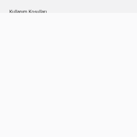
Kullanım Koşulları
Kişisel Verilerin Korunması
Çerez Politikası
İşlem Rehberi
Komisyon Oranları
Destek
Hakkımızda
Sıklıkla Sorulanlar
İletişim