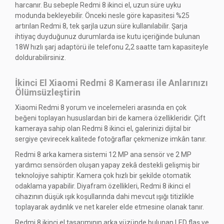
harcanır. Bu sebeple Redmi 8 ikinci el, uzun süre uyku
modunda bekleyebilir. Önceki nesle göre kapasitesi %25
artırılan Redmi 8, tek şarjla uzun süre kullanılabilir. Şarja
ihtiyaç duyduğunuz durumlarda ise kutu içeriğinde bulunan
18W hızlı şarj adaptörü ile telefonu 2,2 saatte tam kapasiteyle
doldurabilirsiniz.
İkinci El Xiaomi Redmi 8 Kamerası ile Anlarınızı
Ölümsüzleştirin
Xiaomi Redmi 8 yorum ve incelemeleri arasında en çok
beğeni toplayan hususlardan biri de kamera özellikleridir. Çift
kameraya sahip olan Redmi 8 ikinci el, galerinizi dijital bir
sergiye çevirecek kalitede fotoğraflar çekmenize imkân tanır.
Redmi 8 arka kamera sistemi 12 MP ana sensör ve 2 MP
yardımcı sensörden oluşan yapay zekâ destekli gelişmiş bir
teknolojiye sahiptir. Kamera çok hızlı bir şekilde otomatik
odaklama yapabilir. Diyafram özellikleri, Redmi 8 ikinci el
cihazının düşük ışık koşullarında dahi mevcut ışığı titizlikle
toplayarak aydınlık ve net kareler elde etmesine olanak tanır.
Redmi 8 ikinci el tasarımının arka yüzünde bulunan LED flaş ve