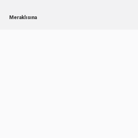
Meraklısına
Kullanım Koşulları
Kişisel Verilerin Korunması
Çerez Politikası
İşlem Rehberi
Komisyon Oranları
Destek
Hakkımızda
Sıklıkla Sorulanlar