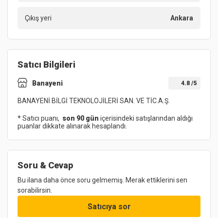
Çıkış yeri
Ankara
Satıcı Bilgileri
Banayeni
4.8
/5
BANAYENİ BİLGİ TEKNOLOJİLERİ SAN. VE TİC.A.Ş.
* Satıcı puanı,
son 90 gün
içerisindeki satışlarından aldığı
puanlar dikkate alınarak hesaplandı.
Soru & Cevap
Bu ilana daha önce soru gelmemiş. Merak ettiklerini sen
sorabilirsin.
Satıcıya sor