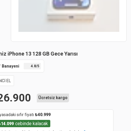
iz iPhone 13 128 GB Gece Yarısı
Banayeni
4.8
/5
NCİ EL
26.900
Ücretsiz kargo
yasadaki sıfır fiyatı
₺
40.999
cebinde kalacak
₺
14.099