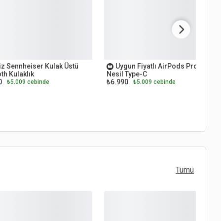
ET
OUTLET
z Sennheiser Kulak Üstü
Uygun Fiyatlı AirPods Pro 2.
th Kulaklık
Nesil Type-C
0
₺6.990
₺5.009 cebinde
₺5.009 cebinde
Tümü