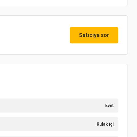
Satıcıya sor
Evet
Kulak İçi