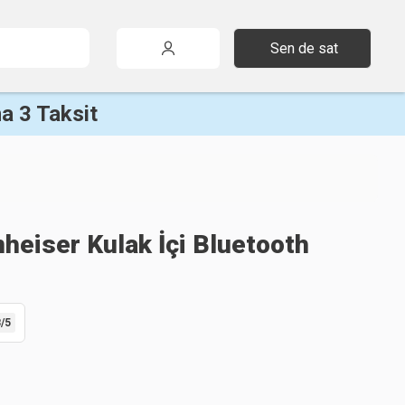
Sen de sat
a 3 Taksit
heiser Kulak İçi Bluetooth
8
/5