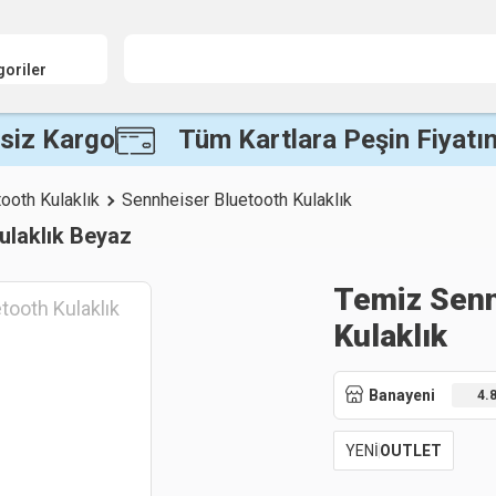
goriler
siz Kargo
Tüm Kartlara Peşin Fiyatın
ooth Kulaklık
Sennheiser Bluetooth Kulaklık
ulaklık Beyaz
Temiz Senn
Kulaklık
Banayeni
4.
YENİ
OUTLET