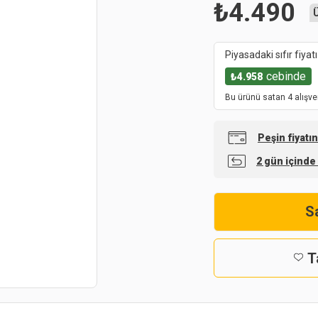
₺
4.490
Piyasadaki sıfır fiyatı
cebinde
₺
4.958
Bu ürünü satan 4 alışve
Peşin fiyatı
2 gün içinde
Sa
T