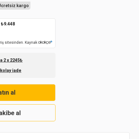
Ücretsiz kargo
₺
9.448
riş sitesinden. Kaynak
na 2 x 2245₺
 kolay iade
tın al
akibe al