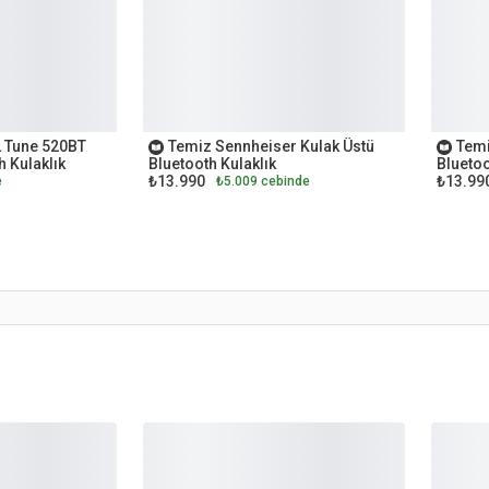
OUTLET
OUTL
L Tune 520BT
Temiz Sennheiser Kulak Üstü
Temi
h Kulaklık
Bluetooth Kulaklık
Bluetoo
₺13.990
₺13.99
e
₺5.009 cebinde