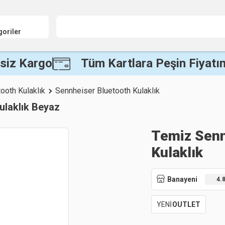
goriler
siz Kargo
Tüm Kartlara Peşin Fiyatın
ooth Kulaklık
Sennheiser Bluetooth Kulaklık
ulaklık Beyaz
Temiz Senn
Kulaklık
Banayeni
4.
YENİ
OUTLET