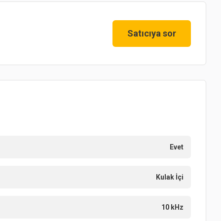
Satıcıya sor
Evet
Kulak İçi
10 kHz