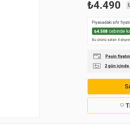
₺
4.490
Piyasadaki sıfır fiyatı
cebinde k
₺
4.508
Bu ürünü satan 4 alışve
Peşin fiyatı
2 gün içinde
Sa
T