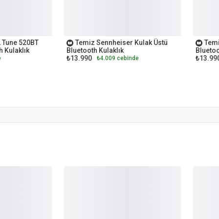
OUTLET
OUTL
L Tune 520BT
Temiz Sennheiser Kulak Üstü
Temi
h Kulaklık
Bluetooth Kulaklık
Bluetoo
₺13.990
₺13.99
e
₺4.009 cebinde