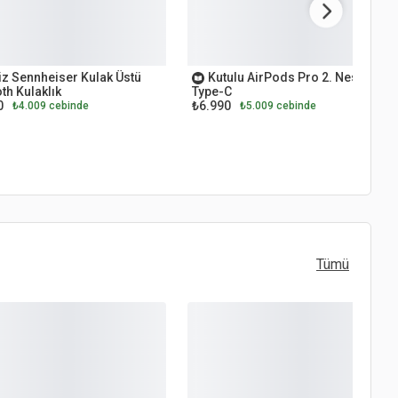
ET
OUTLET
z Sennheiser Kulak Üstü
Kutulu AirPods Pro 2. Nesil
th Kulaklık
Type-C
0
₺6.990
₺4.009 cebinde
₺5.009 cebinde
Tümü