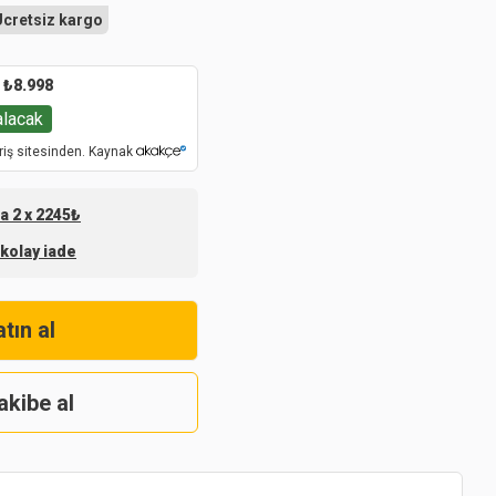
Ücretsiz kargo
₺
8.998
alacak
riş sitesinden. Kaynak
na 2 x 2245₺
 kolay iade
tın al
akibe al