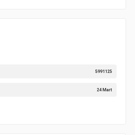
5991125
24 Mart