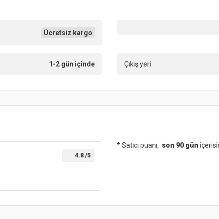
Ücretsiz kargo
1-2 gün içinde
Çıkış yeri
* Satıcı puanı,
son 90 gün
içeris
4.8
/5