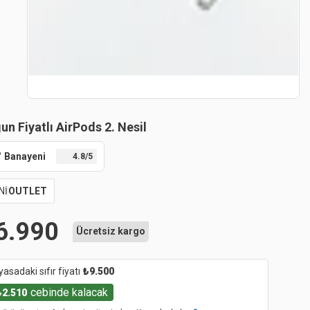
un Fiyatlı AirPods 2. Nesil
Banayeni
4.8
/5
Nİ
OUTLET
6.990
Ücretsiz kargo
yasadaki sıfır fiyatı
₺
9.500
cebinde kalacak
₺
2.510