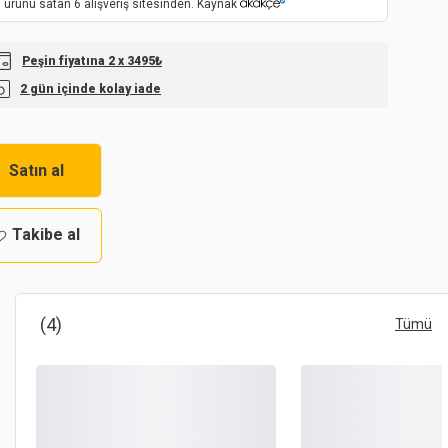
 ürünü satan 6 alışveriş sitesinden. Kaynak
Peşin fiyatına 2 x 3495₺
2 gün içinde kolay iade
Satın al
Takibe al
(4)
Tümü