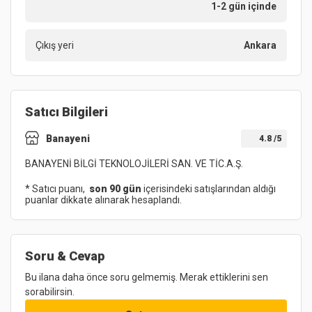
1-2 gün içinde
Çıkış yeri
Ankara
Satıcı Bilgileri
Banayeni
4.8
/5
BANAYENİ BİLGİ TEKNOLOJİLERİ SAN. VE TİC.A.Ş.
* Satıcı puanı,
son 90 gün
içerisindeki satışlarından aldığı
puanlar dikkate alınarak hesaplandı.
Soru & Cevap
Bu ilana daha önce soru gelmemiş. Merak ettiklerini sen
sorabilirsin.