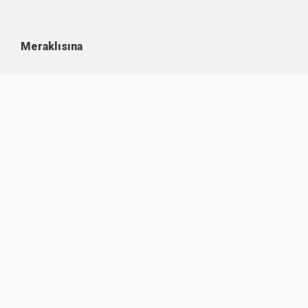
Meraklısına
Kullanım Koşulları
Kişisel Verilerin Korunması
Çerez Politikası
İşlem Rehberi
Komisyon Oranları
Destek
Hakkımızda