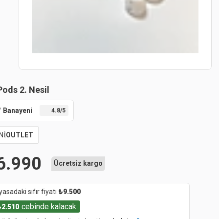
Pods 2. Nesil
Banayeni
4.8
/5
Nİ
OUTLET
6.990
Ücretsiz kargo
yasadaki sıfır fiyatı
₺
9.500
cebinde kalacak
₺
2.510