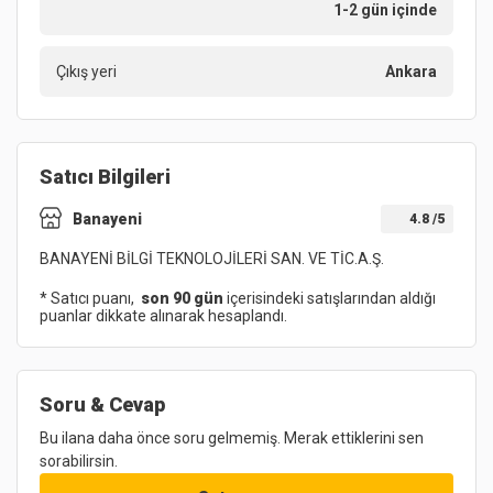
1-2 gün içinde
Çıkış yeri
Ankara
Satıcı Bilgileri
Banayeni
4.8
/5
BANAYENİ BİLGİ TEKNOLOJİLERİ SAN. VE TİC.A.Ş.
* Satıcı puanı,
son 90 gün
içerisindeki satışlarından aldığı
puanlar dikkate alınarak hesaplandı.
Soru & Cevap
Bu ilana daha önce soru gelmemiş. Merak ettiklerini sen
sorabilirsin.