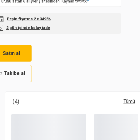
 ürünü satan 6 alışveriş sitesinden. Kaynak
Peşin fiyatına 2 x 3495₺
2 gün içinde kolay iade
Satın al
Takibe al
(4)
Tümü