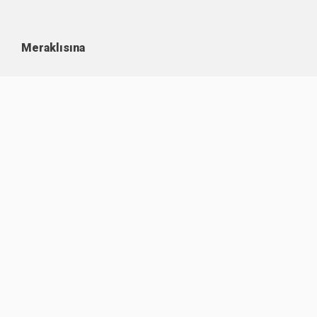
Meraklısına
Kullanım Koşulları
Kişisel Verilerin Korunması
Çerez Politikası
İşlem Rehberi
Komisyon Oranları
Destek
Hakkımızda