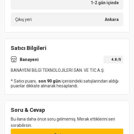
1-2 gün içinde
Çıkış yeri
Ankara
Satıcı Bilgileri
Banayeni
4.8
/5
BANAYENİ BİLGİ TEKNOLOJİLERİ SAN. VE TİC.A.Ş.
* Satıcı puanı,
son 90 gün
içerisindeki satışlarından aldığı
puanlar dikkate alınarak hesaplandı.
Soru & Cevap
Bu ilana daha önce soru gelmemiş. Merak ettiklerini sen
sorabilirsin.