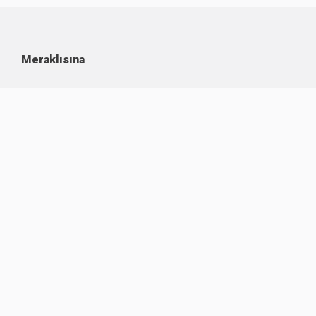
Meraklısına
Kullanım Koşulları
Kişisel Verilerin Korunması
Çerez Politikası
İşlem Rehberi
Komisyon Oranları
Destek
Hakkımızda