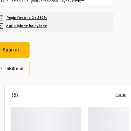
 ürünü satan 16 alışveriş sitesinden. Kaynak
Peşin fiyatına 2 x 3495₺
2 gün içinde kolay iade
Satın al
Takibe al
(6)
Tümü