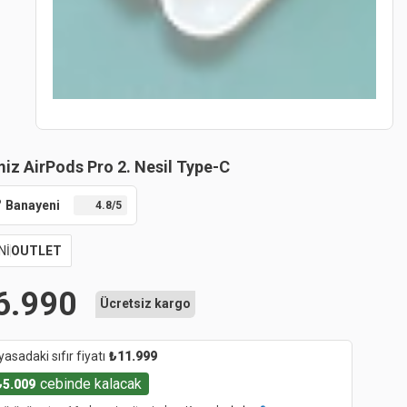
iz AirPods Pro 2. Nesil Type-C
Banayeni
4.8
/5
Nİ
OUTLET
6.990
Ücretsiz kargo
yasadaki sıfır fiyatı
₺
11.999
cebinde kalacak
₺
5.009