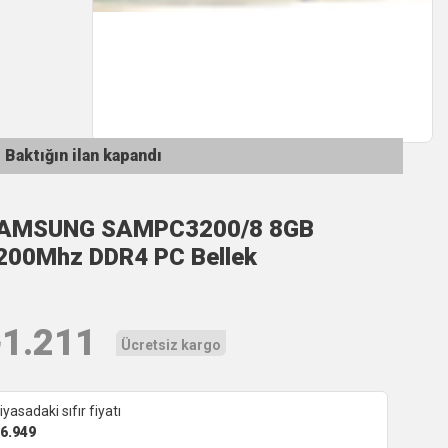
Baktığın ilan kapandı
AMSUNG SAMPC3200/8 8GB
200Mhz DDR4 PC Bellek
₺
1.211
Ücretsiz kargo
iyasadaki sıfır fiyatı
6.949