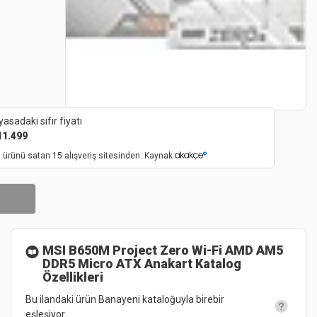
yasadaki sıfır fiyatı
11.499
 ürünü satan 15 alışveriş sitesinden. Kaynak
MSI B650M Project Zero Wi-Fi AMD AM5
DDR5 Micro ATX Anakart
Katalog
Özellikleri
Bu ilandaki ürün Banayeni kataloğuyla birebir
eşleşiyor.