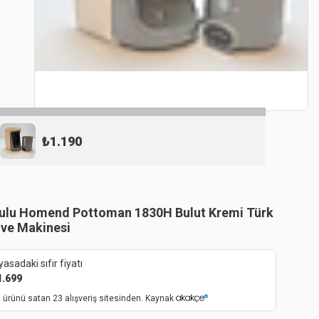
₺
1.190
ulu Homend Pottoman 1830H Bulut Kremi Türk
ve Makinesi
yasadaki sıfır fiyatı
1.699
 ürünü satan 23 alışveriş sitesinden. Kaynak