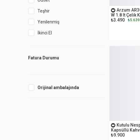
Outlet
OUTLET
Arzum AR30
Teşhir
W 1.8 lt Çelik K
₺3.490
₺5.639
Yenilenmiş
İkinci El
Fatura Durumu
Orijinal ambalajında
OUTLET
Kutulu Nes
Kapsüllü Kahv
₺9.900