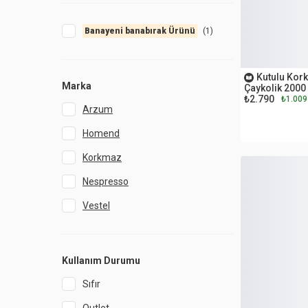
Banayeni banabırak Ürünü
(
1
)
OUTLET
Kutulu Kor
Marka
Çaykolik 2000
₺2.790
₺1.009
Arzum
Homend
Korkmaz
Nespresso
Vestel
Kullanım Durumu
Sıfır