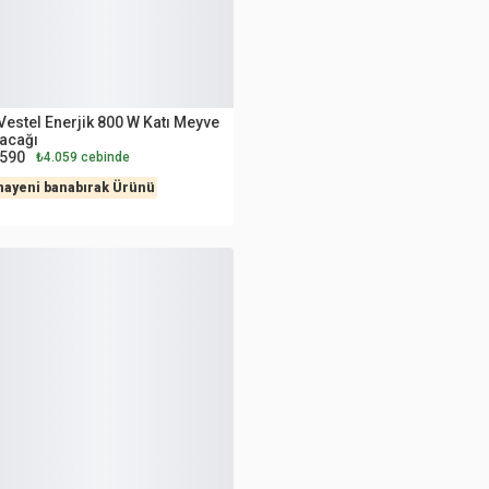
İNCİ EL
Vestel Enerjik 800 W Katı Meyve
acağı
.590
₺4.059 cebinde
nayeni banabırak Ürünü