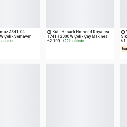
İKİNCİ EL
İK
kmaz A341-04
Kutu Hasarlı Homend Royaltea
 W Çelik Semaver
1741H 2000 W Çelik Çay Makinesi
Sık
₺2.190
₺1
 cebinde
₺904 cebinde
Ba