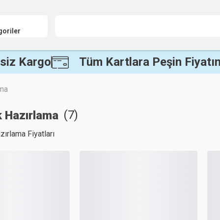
goriler
siz Kargo
Tüm Kartlara Peşin Fiyatın
ama
(
7
)
k Hazırlama
zırlama Fiyatları