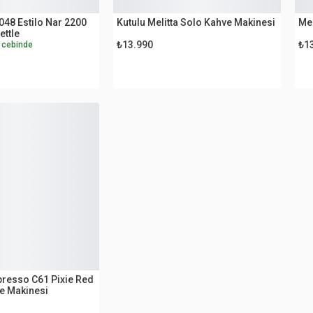
OUTLET
O
48 Estilo Nar 2200
Kutulu Melitta Solo Kahve Makinesi
Mel
ettle
₺13.990
₺1
 cebinde
presso C61 Pixie Red
e Makinesi