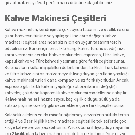
göz atarak en iyi fiyat performans ürününe ulaşabilirsiniz.
Kahve Makinesi Çeşitleri
Kahve makineleri, kendi içinde çok sayıda tasarım ve özellik ile öne
çıkar. Kahvenin türüne ve yapılış şekline göre değişen kahve
makinesi çeşitleri arasından sizin için en uygun tasarımı tercih
edebilirsiniz. Bunun için öncelikle hangi kahve türünü sevdiğinize
karar vermeniz gerekir. Kahve makineleri; espresso, filtre kahve,
kapsül kahve ve Türk kahvesi yapımına göre farklı çeşitler sunar.
Bu cihazların kullanılış şekilleri de birbirinden farklıdır. Türk kahvesi
ve filtre kahve gibi az malzemeye ihtiyaç duyan çeşitlerin yapıldığı
kahve makinesi türleri daha kompakt ve az fonksiyonludur. Ancak,
espresso gibi farklı türlerin yapıldığı, süt oranlarının değiştiği
kahveler, çok daha kapsamlı kahve makinesi modellerine sahiptir.
Kahve makineleri
; hazne sayısı, kaç kişilik olduğu, sütlü ya da
sütsüz pişirme özelliği gibi seçeneklere göre farklı çeşitler sunar.
Kalabalık ailelerin ya da misafir ağırlamayı sevenlerin sıklıkla tercih
ettiği 4 ve üzeri kişilik kahve makinesi çeşitleri ile tek seferde çok
kişiye kahve servisi yapabilirsiniz. Ancak buna ihtiyaç duymayanlar
için 2 kişilik olan kahve makinesi modelleri de bulunur. Yine cezve