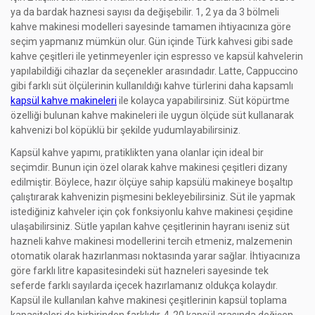
ya da bardak haznesi sayısı da değişebilir. 1, 2 ya da 3 bölmeli
kahve makinesi modelleri sayesinde tamamen ihtiyacınıza göre
seçim yapmanız mümkün olur. Gün içinde Türk kahvesi gibi sade
kahve çeşitleri ile yetinmeyenler için espresso ve kapsül kahvelerin
yapılabildiği cihazlar da seçenekler arasındadır. Latte, Cappuccino
gibi farklı süt ölçülerinin kullanıldığı kahve türlerini daha kapsamlı
kapsül kahve makineleri
ile kolayca yapabilirsiniz. Süt köpürtme
özelliği bulunan kahve makineleri ile uygun ölçüde süt kullanarak
kahvenizi bol köpüklü bir şekilde yudumlayabilirsiniz.
Kapsül kahve yapımı, pratiklikten yana olanlar için ideal bir
seçimdir. Bunun için özel olarak kahve makinesi çeşitleri dizany
edilmiştir. Böylece, hazır ölçüye sahip kapsülü makineye boşaltıp
çalıştırarak kahvenizin pişmesini bekleyebilirsiniz. Süt ile yapmak
istediğiniz kahveler için çok fonksiyonlu kahve makinesi çeşidine
ulaşabilirsiniz. Sütle yapılan kahve çeşitlerinin hayranı iseniz süt
hazneli kahve makinesi modellerini tercih etmeniz, malzemenin
otomatik olarak hazırlanması noktasında yarar sağlar. İhtiyacınıza
göre farklı litre kapasitesindeki süt hazneleri sayesinde tek
seferde farklı sayılarda içecek hazırlamanız oldukça kolaydır.
Kapsül ile kullanılan kahve makinesi çeşitlerinin kapsül toplama
kapasiteleri de birbirinden farklıdır. 4-20 kapsül arasında değişen