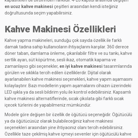
en ucuz kahve makinesi
çeşitleri arasından kendi isteğiniz
doğrultusunda seçim yapabilirsiniz.
Kahve Makinesi Özellikleri
Kahve yapma makineleri, sunduğu çok sayıda özellik ile farklı
damak tadına sahip kullanıcıların ihtiyaçlarını karşılar. 360 derece
döner taban, damlama önleme, çıkarılabilir filtre ve su tankı, kahve
sertlik ayarı, süt köpürtme, sesli ikaz, otomatik kapama ve
zamanlayıcı gibi seçenekler,
en iyi kahve makinesi
tasarımlarında
görülen ve sıklıkla tercih edilen özelliklerdir. Dijital olarak
ayarlanabilen kahve makinesi seçenekleri, kahve yapım aşamasını
kolaylaştırır. Bazı modellerin yapım aşamalarını cihazın üzerindeki
LED ışıkla ya da sesli bildirim yolu ile kontrol edebilirsiniz. Kapsamlı
kahve makinesi alternatiflerinde, sıcak çikolata gibi farklı sıcak
içecek türlerini de yapabilmeniz mümkündür.
Modele göre değişen bir özellik de öğütücü seçeneğidir. Öğütücülü
ya da öğütücüsüz olarak bulabileceğiniz kahve makinesi
seçenekleri arasından yine ihtiyacınız olanı tercih edebilirsiniz.
Özellikle taze çekilmiş kahve içmeyi sevenler için öğütücülü kahve