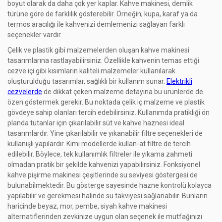
boyut olarak da daha çok yer kaplar. Kahve makinesi, demlik
türüne göre de farklılık gösterebilir. Örneğin; kupa, karaf ya da
termos aracılığı ile kahvenizi demlemenizi sağlayan farklı
seçenekler vardır.
Çelik ve plastik gibi malzemelerden oluşan kahve makinesi
tasarımlarına rastlayabilirsiniz. Özellikle kahvenin temas ettiği
cezve içi gibi kısımların kaliteli malzemeler kullanılarak
oluşturulduğu tasarımlar, sağlıklı bir kullanım sunar.
Elektrikli
cezvelerde
de dikkat çeken malzeme detayına bu ürünlerde de
özen göstermek gerekir. Bu noktada çelik iç malzeme ve plastik
gövdeye sahip olanları tercih edebilirsiniz. Kullanımda pratikliği ön
planda tutanlar için çıkarılabilir süt ve kahve haznesi ideal
tasarımlardır. Yine çıkarılabilir ve yıkanabilir filtre seçenekleri de
kullanışlı yapılardır. Kimi modellerde kullan-at filtre de tercih
edilebilir. Böylece, tek kullanımlık filtreler ile yıkama zahmeti
olmadan pratik bir şekilde kahvenizi yapabilirsiniz. Fonksiyonel
kahve pişirme makinesi çeşitlerinde su seviyesi göstergesi de
bulunabilmektedir. Bu gösterge sayesinde hazne kontrolü kolayca
yapılabilir ve gerekmesi halinde su takviyesi sağlanabilir. Bunların
haricinde beyaz, mor, pembe, siyah kahve makinesi
alternatiflerinden zevkinize uygun olan seçenek ile mutfağınızı