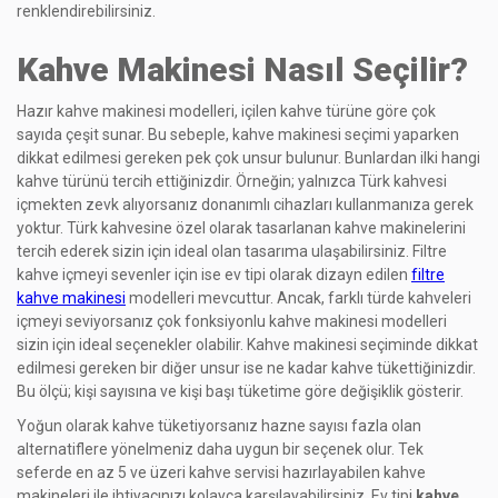
renklendirebilirsiniz.
Kahve Makinesi Nasıl Seçilir?
Hazır kahve makinesi modelleri, içilen kahve türüne göre çok
sayıda çeşit sunar. Bu sebeple, kahve makinesi seçimi yaparken
dikkat edilmesi gereken pek çok unsur bulunur. Bunlardan ilki hangi
kahve türünü tercih ettiğinizdir. Örneğin; yalnızca Türk kahvesi
içmekten zevk alıyorsanız donanımlı cihazları kullanmanıza gerek
yoktur. Türk kahvesine özel olarak tasarlanan kahve makinelerini
tercih ederek sizin için ideal olan tasarıma ulaşabilirsiniz. Filtre
kahve içmeyi sevenler için ise ev tipi olarak dizayn edilen
filtre
kahve makinesi
modelleri mevcuttur. Ancak, farklı türde kahveleri
içmeyi seviyorsanız çok fonksiyonlu kahve makinesi modelleri
sizin için ideal seçenekler olabilir. Kahve makinesi seçiminde dikkat
edilmesi gereken bir diğer unsur ise ne kadar kahve tükettiğinizdir.
Bu ölçü; kişi sayısına ve kişi başı tüketime göre değişiklik gösterir.
Yoğun olarak kahve tüketiyorsanız hazne sayısı fazla olan
alternatiflere yönelmeniz daha uygun bir seçenek olur. Tek
seferde en az 5 ve üzeri kahve servisi hazırlayabilen kahve
makineleri ile ihtiyacınızı kolayca karşılayabilirsiniz. Ev tipi
kahve