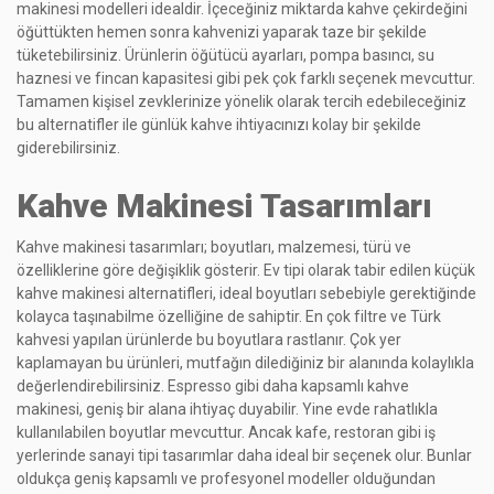
makinesi modelleri idealdir. İçeceğiniz miktarda kahve çekirdeğini
öğüttükten hemen sonra kahvenizi yaparak taze bir şekilde
tüketebilirsiniz. Ürünlerin öğütücü ayarları, pompa basıncı, su
haznesi ve fincan kapasitesi gibi pek çok farklı seçenek mevcuttur.
Tamamen kişisel zevklerinize yönelik olarak tercih edebileceğiniz
bu alternatifler ile günlük kahve ihtiyacınızı kolay bir şekilde
giderebilirsiniz.
Kahve Makinesi Tasarımları
Kahve makinesi tasarımları; boyutları, malzemesi, türü ve
özelliklerine göre değişiklik gösterir. Ev tipi olarak tabir edilen küçük
kahve makinesi alternatifleri, ideal boyutları sebebiyle gerektiğinde
kolayca taşınabilme özelliğine de sahiptir. En çok filtre ve Türk
kahvesi yapılan ürünlerde bu boyutlara rastlanır. Çok yer
kaplamayan bu ürünleri, mutfağın dilediğiniz bir alanında kolaylıkla
değerlendirebilirsiniz. Espresso gibi daha kapsamlı kahve
makinesi, geniş bir alana ihtiyaç duyabilir. Yine evde rahatlıkla
kullanılabilen boyutlar mevcuttur. Ancak kafe, restoran gibi iş
yerlerinde sanayi tipi tasarımlar daha ideal bir seçenek olur. Bunlar
oldukça geniş kapsamlı ve profesyonel modeller olduğundan