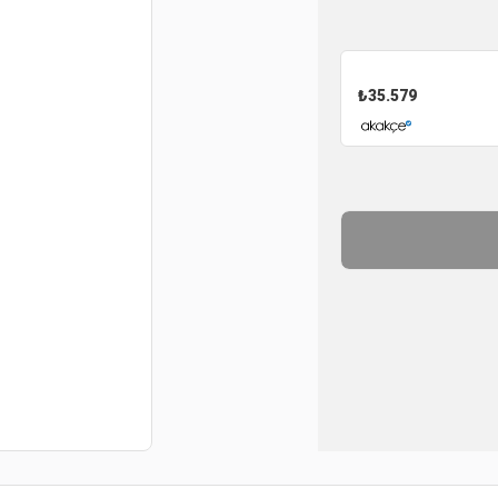
₺
35.579