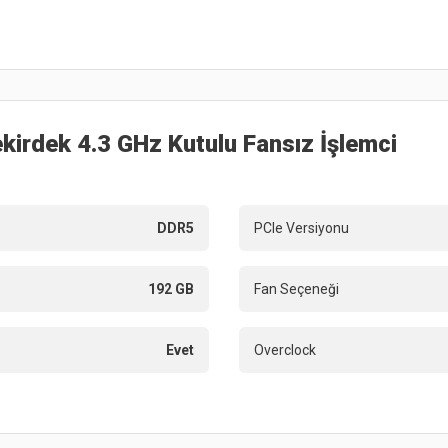
irdek 4.3 GHz Kutulu Fansız İşlemci
DDR5
PCIe Versiyonu
192 GB
Fan Seçeneği
Evet
Overclock