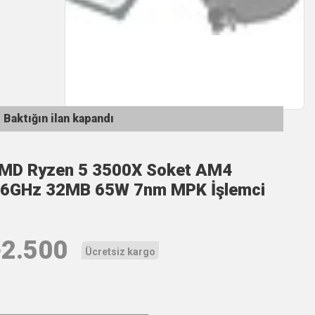
Baktığın ilan kapandı
MD Ryzen 5 3500X Soket AM4
.6GHz 32MB 65W 7nm MPK İşlemci
₺
2.500
Ücretsiz kargo