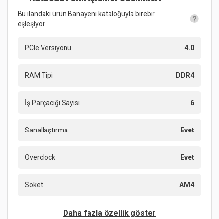
Bu ilandaki ürün Banayeni kataloğuyla birebir
eşleşiyor.
PCIe Versiyonu
4.0
RAM Tipi
DDR4
İş Parçacığı Sayısı
6
Sanallaştırma
Evet
Overclock
Evet
Soket
AM4
Daha fazla özellik göster