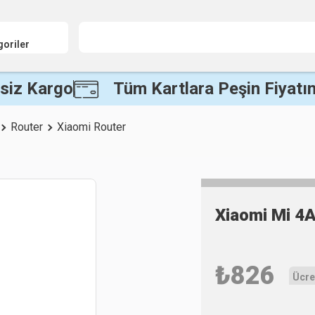
goriler
siz Kargo
Tüm Kartlara Peşin Fiyatın
Router
Xiaomi Router
Xiaomi Mi 4A
₺
826
Ücre