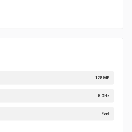
128 MB
5 GHz
Evet