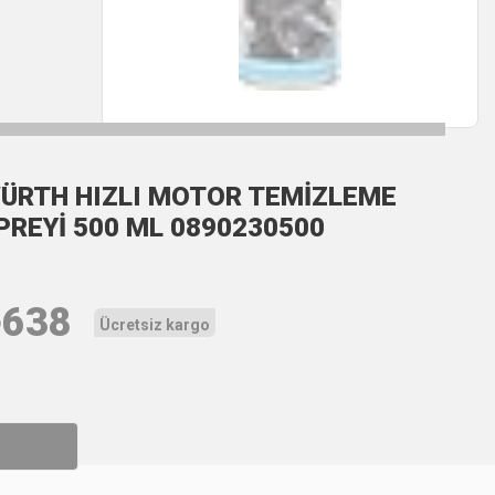
ÜRTH HIZLI MOTOR TEMİZLEME
PREYİ 500 ML 0890230500
₺
638
Ücretsiz kargo