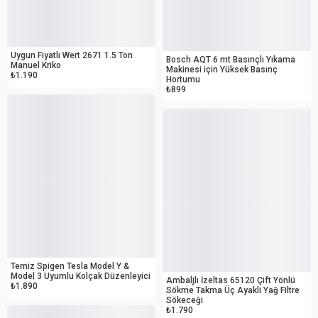
OUTLET
OUTLET
Uygun Fiyatlı Wert 2671 1.5 Ton
Bosch AQT 6 mt Basınçlı Yıkama
Manuel Kriko
Makinesi için Yüksek Basınç
₺1.190
Hortumu
₺899
OUTLET
OUTLET
Temiz Spigen Tesla Model Y &
Model 3 Uyumlu Kolçak Düzenleyici
Ambaljlı İzeltas 65120 Çift Yönlü
₺1.890
Sökme Takma Üç Ayakli Yağ Filtre
Sökeceği
₺1.790