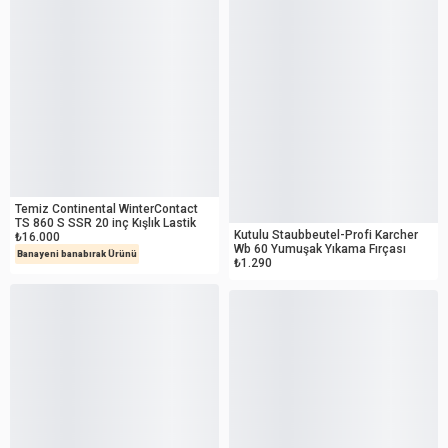
İKİNCİ EL
OUTLET
Temiz Continental WinterContact
TS 860 S SSR 20 inç Kışlık Lastik
Kutulu Staubbeutel-Profi Karcher
₺16.000
Wb 60 Yumuşak Yıkama Fırçası
Banayeni banabırak Ürünü
₺1.290