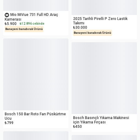
İKİNCİ EL
İKİNCİ EL
Mio MiVue 731 Full HD Araç
2025 Tarihli Pirelli P Zero Lastik
Kamerası
Takımı
₺5.900
₺12.896 cebinde
₺30.000
Banayeni banabırak Ürünü
Banayeni banabırak Ürünü
OUTLET
OUTLET
Bosch 150 Bar Roto Fan Püskürtme
Bosch Basınçlı Yıkama Makinesi
Ucu
için Yıkama Fırçası
₺799
₺450