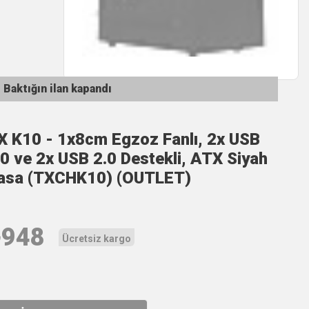
Baktığın ilan kapandı
X K10 - 1x8cm Egzoz Fanlı, 2x USB
.0 ve 2x USB 2.0 Destekli, ATX Siyah
asa (TXCHK10) (OUTLET)
₺
948
Ücretsiz kargo