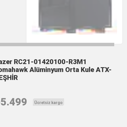
azer RC21-01420100-R3M1
omahawk Alüminyum Orta Kule ATX-
EŞHİR
₺
5.499
Ücretsiz kargo