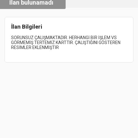
İlan bulunamadı
İlan Bilgileri
SORUNSUZ 
ÇALIŞMAKTADIR. 
HERHANGİ 
BİR 
İŞLEM 
VS 
GÖRMEMİŞ 
TERTEMİZ 
KARTTIR. 
ÇALIŞTIĞINI 
GÖSTEREN 
RESİMLER 
EKLENMİŞTİR 