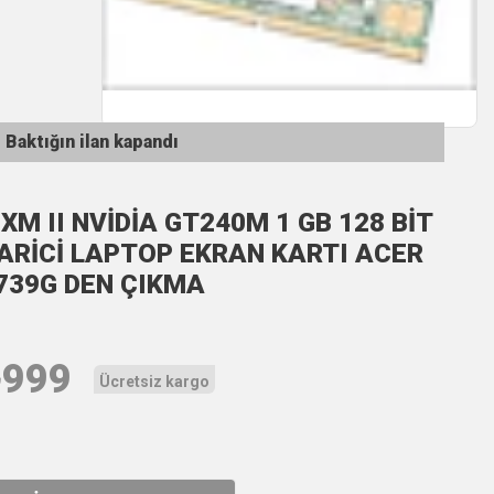
Baktığın ilan kapandı
XM II NVİDİA GT240M 1 GB 128 BİT
ARİCİ LAPTOP EKRAN KARTI ACER
739G DEN ÇIKMA
₺
999
Ücretsiz kargo