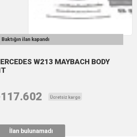
Baktığın ilan kapandı
ERCEDES W213 MAYBACH BODY
IT
₺
117.602
Ücretsiz kargo
İlan bulunamadı