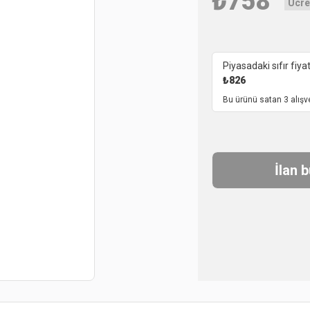
₺
758
Ücre
Piyasadaki sıfır fiyat
₺
826
Bu ürünü satan 3 alışv
İlan 