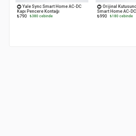
Yale Sync Smart Home AC-DC
Orijinal Kutusun
Kapı Pencere Kontağı
Smart Home AC-DC 
₺790
₺990
Kontağı
₺380 cebinde
₺180 cebinde