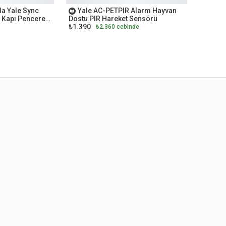
da Yale Sync
Yale AC-PETPIR Alarm Hayvan
Kapı Pencere
Dostu PIR Hareket Sensörü
₺1.390
₺2.360 cebinde