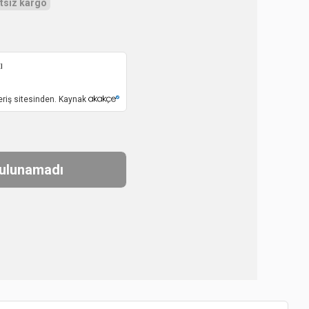
tsiz kargo
ı
eriş sitesinden. Kaynak
bulunamadı