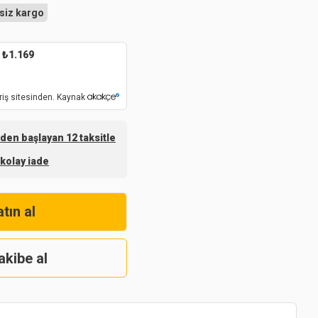
siz kargo
₺
1.169
riş sitesinden. Kaynak
den başlayan 12 taksitle
 kolay iade
tın al
akibe al