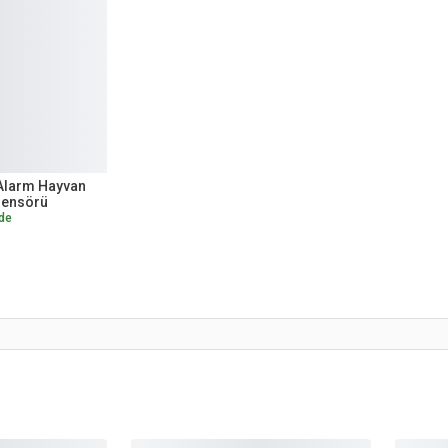
Alarm Hayvan
Sensörü
de