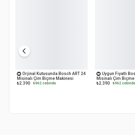
OUTLET
OUTLET
Orjinal Kutusunda Bosch ART 24
Uygun Fiyatlı Bo
Misinalı Çim Biçme Makinesi
Misinalı Çim Biçme
₺2.390
₺2.390
₺962 cebinde
₺962 cebind