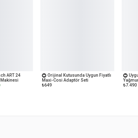
OUTLET
OUTL
sch ART 24
Orijinal Kutusunda Uygun Fiyatlı
Uygu
 Makinesi
Maxi-Cosi Adaptör Seti
Yağmur
₺649
₺7.490
e