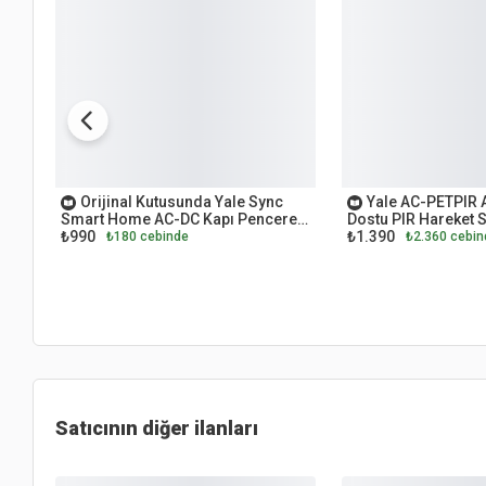
OUTLET
OUTLET
Orijinal Kutusunda Yale Sync
Yale AC-PETPIR 
Smart Home AC-DC Kapı Pencere
Dostu PIR Hareket 
₺990
₺1.390
Kontağı
₺180 cebinde
₺2.360 cebin
Satıcının diğer ilanları