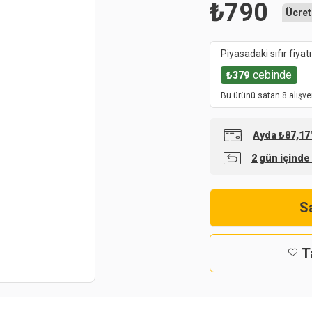
₺
790
Ücret
Piyasadaki sıfır fiyatı
cebinde
₺
379
Bu ürünü satan 8 alışve
Ayda ₺87,17'
2 gün içinde
Sa
T