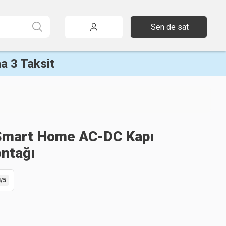
Sen de sat
a 3 Taksit
Smart Home AC-DC Kapı
ntağı
8
/5