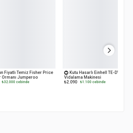
ET
OUTLET
n Fiyatlı Temiz Fisher Price
Kutu Hasarlı Einhell TE-DY 18 Li
 Ormanı Jumperoo
Vidalama Makinesi
₺2.090
₺32.000 cebinde
₺1.100 cebinde