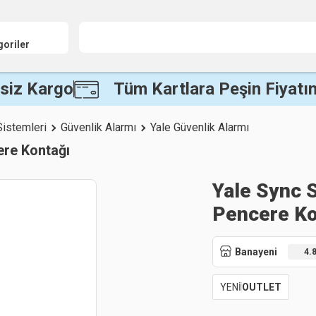
goriler
siz Kargo
Tüm Kartlara Peşin Fiyatın
Sistemleri
Güvenlik Alarmı
Yale Güvenlik Alarmı
re Kontağı
Yale Sync 
Pencere Ko
Banayeni
4.
YENİ
OUTLET