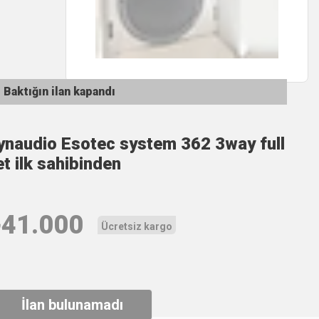
Baktığın ilan kapandı
ynaudio Esotec system 362 3way full
et ilk sahibinden
₺
41.000
Ücretsiz kargo
İlan bulunamadı