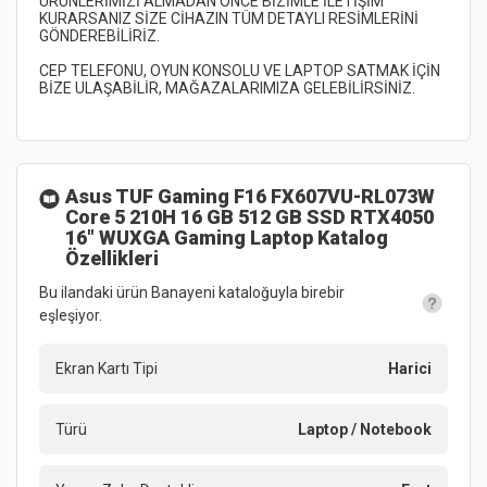
ÜRÜNLERİMİZİ ALMADAN ÖNCE BİZİMLE İLETİŞİM 
KURARSANIZ SİZE CİHAZIN TÜM DETAYLI RESİMLERİNİ 
CEP TELEFONU, OYUN KONSOLU VE LAPTOP SATMAK İÇİN 
Asus TUF Gaming F16 FX607VU-RL073W
Core 5 210H 16 GB 512 GB SSD RTX4050
16" WUXGA Gaming Laptop
Katalog
Özellikleri
Bu ilandaki ürün Banayeni kataloğuyla birebir
eşleşiyor.
Ekran Kartı Tipi
Harici
Türü
Laptop / Notebook