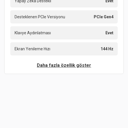
Yapay Zeka Destekli
Evet
Desteklenen PCIe Versiyonu
PCIe Gen4
Klavye Aydınlatması
Evet
Ekran Yenileme Hızı
144 Hz
Daha fazla özellik göster