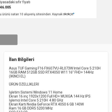
iyasadaki sıfır fiyatı
46.005
u ürünü satan 10 alışveriş sitesinden. Kaynak
İlan Bilgileri
Asus TUF Gaming F16 FX607VU-RL073W Intel Core 5 210H 
16GB RAM 512GB SSD RTX4050 W11 16” FHD+ 144Hz 