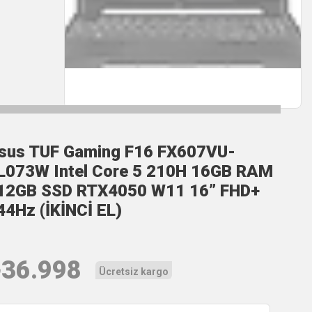
sus TUF Gaming F16 FX607VU-
L073W Intel Core 5 210H 16GB RAM
12GB SSD RTX4050 W11 16” FHD+
44Hz (İKİNCİ EL)
₺
36.998
Ücretsiz kargo