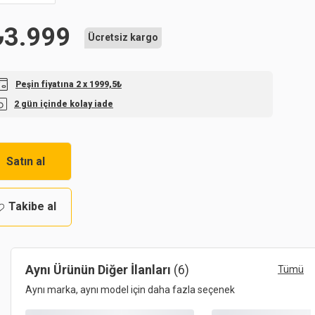
₺
3.999
Ücretsiz kargo
Peşin fiyatına 2 x 1999,5₺
2 gün içinde kolay iade
Satın al
Takibe al
Aynı Ürünün Diğer İlanları
(6)
Tümü
Aynı marka, aynı model için daha fazla seçenek