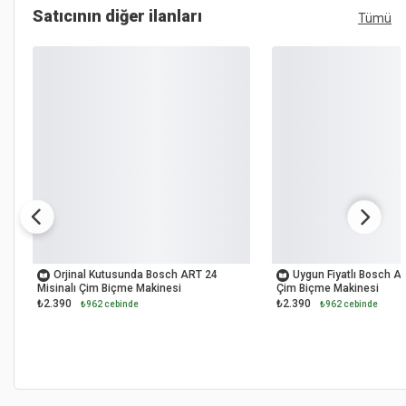
Satıcının diğer ilanları
Tümü
OUTLET
OUTLET
Orjinal Kutusunda Bosch ART 24
Uygun Fiyatlı Bosch AR
Misinalı Çim Biçme Makinesi
Çim Biçme Makinesi
₺2.390
₺2.390
₺962 cebinde
₺962 cebinde