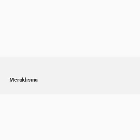
Meraklısına
Kullanım Koşulları
Kişisel Verilerin Korunması
Çerez Politikası
İşlem Rehberi