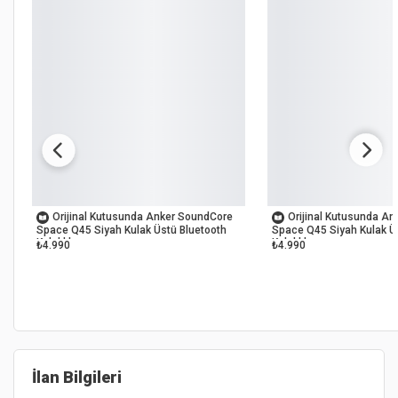
OUTLET
OUTLET
Orijinal Kutusunda Anker SoundCore
Orijinal Kutusunda A
Space Q45 Siyah Kulak Üstü Bluetooth
Space Q45 Siyah Kulak Ü
Kulaklık
Kulaklık
₺4.990
₺4.990
İlan Bilgileri