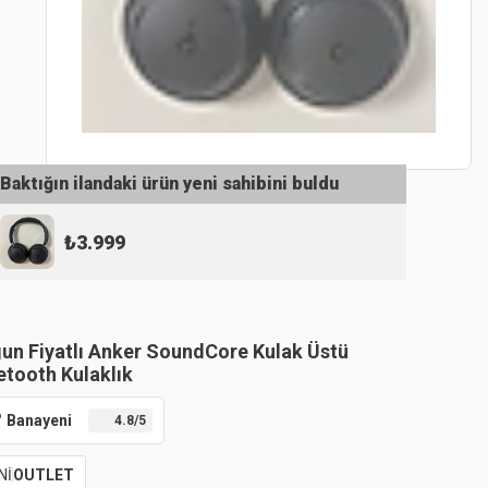
Baktığın ilandaki ürün yeni sahibini buldu
₺
3.999
un Fiyatlı Anker SoundCore Kulak Üstü
etooth Kulaklık
Banayeni
4.8
/5
Nİ
OUTLET