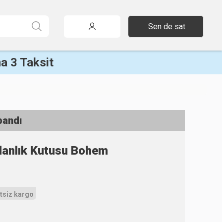
Sen de sat
a 3 Taksit
pandı
danlık Kutusu Bohem
tsiz kargo