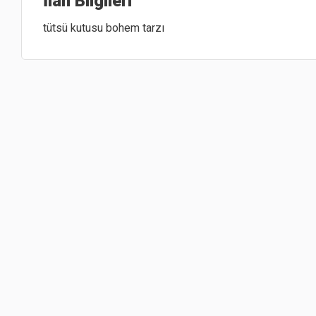
İlan Bilgileri
tütsü 
kutusu 
bohem 
tarzı 