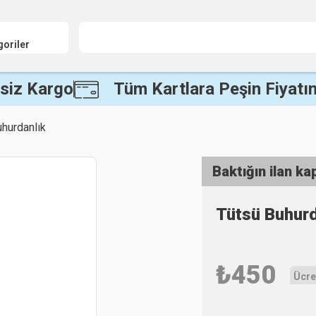
goriler
siz Kargo
Tüm Kartlara Peşin Fiyatın
hurdanlık
Baktığın ilan ka
Tütsü Buhur
₺
450
Ücre