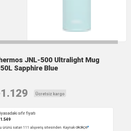
hermos JNL-500 Ultralight Mug
,50L Sapphire Blue
₺
1.129
Ücretsiz kargo
iyasadaki sıfır fiyatı
1.549
u ürünü satan 111 alışveriş sitesinden. Kaynak