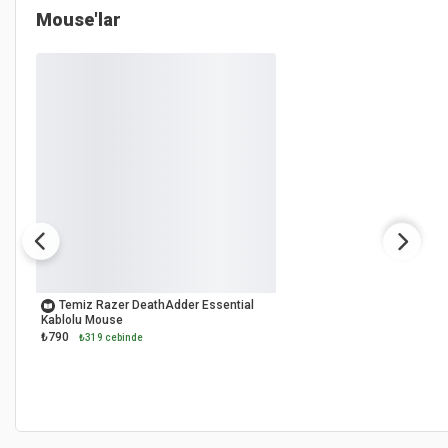
Mouse'lar
OUTLET
Temiz Razer DeathAdder Essential
Kablolu Mouse
₺790
₺319 cebinde