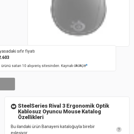
yasadaki sıfır fiyatı
2.603
 ürünü satan 10 alışveriş sitesinden. Kaynak
SteelSeries Rival 3 Ergonomik Optik
Kablosuz Oyuncu Mouse
Katalog
Özellikleri
Bu ilandaki ürün Banayeni kataloğuyla birebir
eşleşiyor.