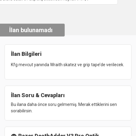
İlan bulunamadı
İlan Bilgileri
Kfg 
mevcut 
yanında 
Wraith 
skatez 
ve 
grip 
tape’de 
verilecek. 
İlan Soru & Cevapları
Bu ilana daha önce soru gelmemiş. Merak ettiklerini sen
sorabilirsin.
Razer DeathAdder V3 Pro Optik