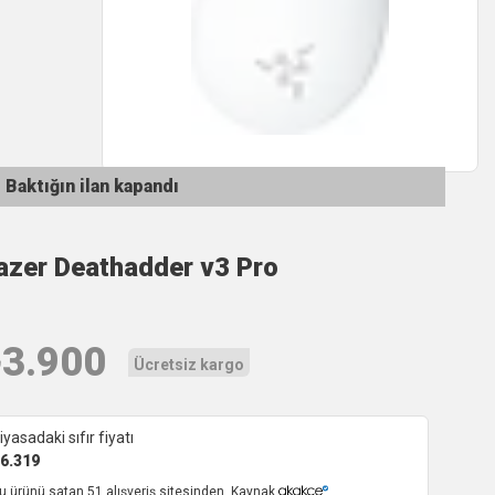
Baktığın ilan kapandı
azer Deathadder v3 Pro
₺
3.900
Ücretsiz kargo
iyasadaki sıfır fiyatı
6.319
u ürünü satan 51 alışveriş sitesinden. Kaynak