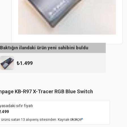
Baktığın ilandaki ürün yeni sahibini buldu
₺
1.499
page KB-R97 X-Tracer RGB Blue Switch
yasadaki sıfır fiyatı
2.499
 ürünü satan 13 alışveriş sitesinden. Kaynak