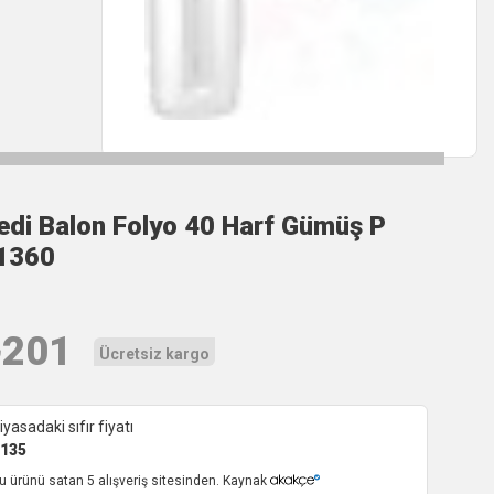
edi Balon Folyo 40 Harf Gümüş P
1360
₺
201
Ücretsiz kargo
iyasadaki sıfır fiyatı
135
u ürünü satan 5 alışveriş sitesinden. Kaynak