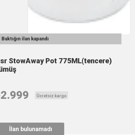
Baktığın ilan kapandı
sr StowAway Pot 775ML(tencere)
ümüş
₺
2.999
Ücretsiz kargo
İlan bulunamadı