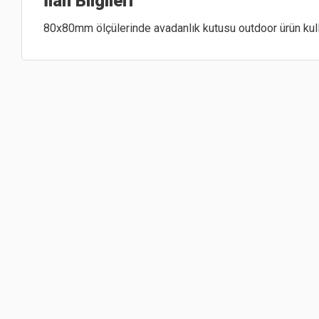
İlan Bilgileri
80x80mm 
ölçülerinde 
avadanlık 
kutusu 
outdoor 
ürün 
kul