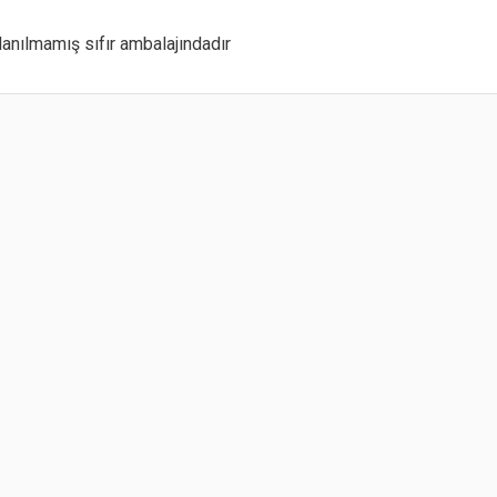
lanılmamış 
sıfır 
ambalajındadır 