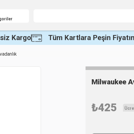
goriler
siz Kargo
Tüm Kartlara Peşin Fiyatın
vadanlık
Milwaukee A
₺
425
Ücre