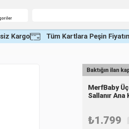
goriler
siz Kargo
Tüm Kartlara Peşin Fiyatın
Baktığın ilan ka
MerfBaby Üç 
Sallanır Ana
₺
1.799