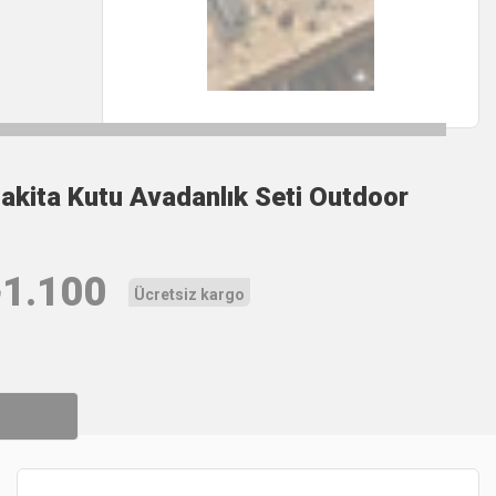
akita Kutu Avadanlık Seti Outdoor
₺
1.100
Ücretsiz kargo