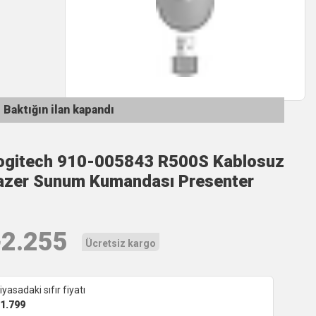
Baktığın ilan kapandı
ogitech 910-005843 R500S Kablosuz
azer Sunum Kumandası Presenter
₺
2.255
Ücretsiz kargo
iyasadaki sıfır fiyatı
1.799