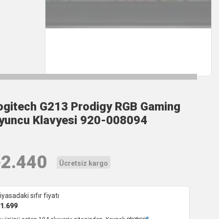
ogitech G213 Prodigy RGB Gaming
yuncu Klavyesi 920-008094
₺
2.440
Ücretsiz kargo
iyasadaki sıfır fiyatı
1.699