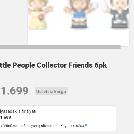
ittle People Collector Friends 6pk
₺
1.699
Ücretsiz kargo
iyasadaki sıfır fiyatı
1.599
u ürünü satan 8 alışveriş sitesinden. Kaynak