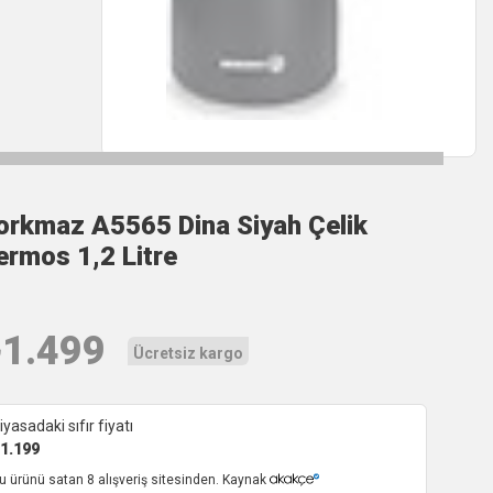
orkmaz A5565 Dina Siyah Çelik
ermos 1,2 Litre
₺
1.499
Ücretsiz kargo
iyasadaki sıfır fiyatı
1.199
u ürünü satan 8 alışveriş sitesinden. Kaynak