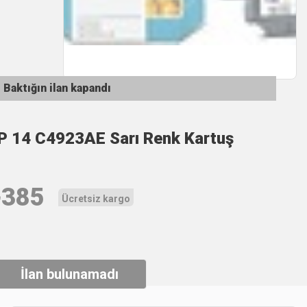
Baktığın ilan kapandı
P 14 C4923AE Sarı Renk Kartuş
₺
385
Ücretsiz kargo
İlan bulunamadı