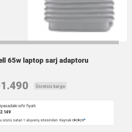
ell 65w laptop sarj adaptoru
₺
1.490
Ücretsiz kargo
iyasadaki sıfır fiyatı
2.149
u ürünü satan 1 alışveriş sitesinden. Kaynak