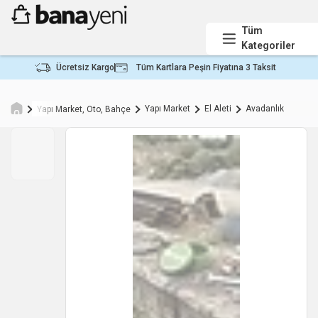
Tüm
Kategoriler
Ücretsiz Kargo
Tüm Kartlara Peşin Fiyatına 3 Taksit
Yapı Market
El Aleti
Avadanlık
Yapı Market, Oto, Bahçe