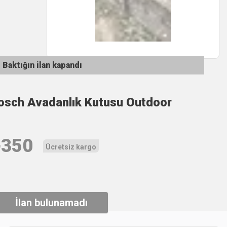
Baktığın ilan kapandı
osch Avadanlık Kutusu Outdoor
₺
350
Ücretsiz kargo
İlan bulunamadı