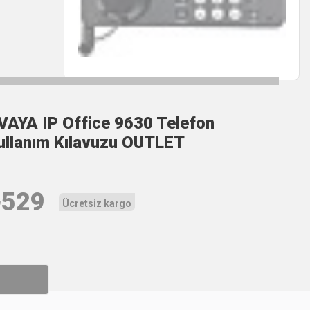
VAYA IP Office 9630 Telefon
ullanım Kılavuzu OUTLET
₺
529
Ücretsiz kargo